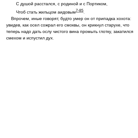
С душой расстался, с родиной и с Портиком,
7-85
Чтоб стать жильцом аидовым
.
Впрочем, иные говорят, будто умер он от припадка хохота:
увидев, как осел сожрал его смоквы, он крикнул старухе, что
теперь надо дать ослу чистого вина промыть глотку, закатился
смехом и испустил дух.