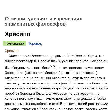
О жизни, учениях и изречениях
знаменитых философов
Хрисипп
Толкование
Перевод
Хрисипп
Хрисипп, сын Аполлония
, родом
из Сол (или из Тарса
, как
пишет Александр в "Преемствах"), ученик Клеанфа. Сперва он
7-79
был бегуном дальнего бега
, потом сделался слушателем
Зенона или (как говорит Диокл и большинство писавших)
Клеанфа; но еще при жизни Клеанфа он отделился от него и
стал видным человеком в философии. Он отличался большим
дарованием и всесторонней остротой ума; он даже отклонялся
порой от Зенона и Клеанфа, которому не раз говорил, что
хочет от него научиться только догматам, а уж доказательства
для них сможет подобрать и сам. Впрочем, всякий раз, как
ему
случалось тягаться с Клеанфом, он потом раскаивался и часто