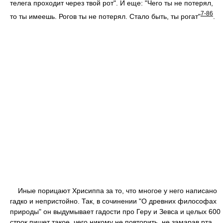
телега проходит через твой рот". И еще: "Чего ты не потерял,
7-86
то ты имеешь. Рогов ты не потерял. Стало быть, ты рогат"
.
Иные порицают Хрисиппа за то, что многое у него написано
гадко и непристойно. Так, в сочинении "О древних философах
природы" он выдумывает гадости про Геру и Зевса и целых 600
строк пишет такое, чего никому не повторить, не замарав рта.