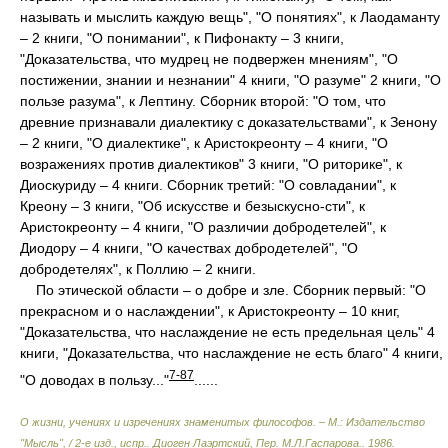
называть и мыслить каждую вещь", "О понятиях", к Лаодаманту
– 2 книги, "О понимании", к Пифонакту – 3 книги,
"Доказательства, что мудрец не подвержен мнениям", "О
постижении, знании и незнании" 4 книги, "О разуме" 2 книги, "О
пользе разума", к Лептину. Сборник второй: "О том, что
древние признавали диалектику с доказательствами", к Зенону
– 2 книги, "О диалектике", к Аристокреонту – 4 книги, "О
возражениях против диалектиков" 3 книги, "О риторике", к
Диоскуриду – 4 книги. Сборник третий: "О совладании", к
Креону – 3 книги, "Об искусстве и безыскусно-сти", к
Аристокреонту – 4 книги, "О различии добродетелей", к
Диодору – 4 книги, "О качествах добродетелей", "О
добродетелях", к Поллию – 2 книги.
По этической области – о добре и зле. Сборник первый: "О
прекрасном и о наслаждении", к Аристокреонту – 10 книг,
"Доказательства, что наслаждение не есть предельная цель" 4
книги, "Доказательства, что наслаждение не есть благо" 4 книги,
7-87
"О доводах в пользу..."
......
О жизни, учениях и изречениях знаменитых философов. – М.: Издательство
"Мысль", / 2-е изд., испр.
.
Диоген Лаэртский, Пер. М.Л.Гаспарова.
.
1986
.