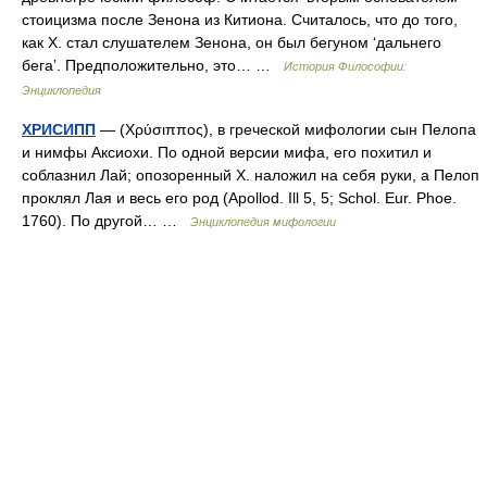
стоицизма после Зенона из Китиона. Считалось, что до того,
как X. стал слушателем Зенона, он был бегуном ‘дальнего
бега’. Предположительно, это… …
История Философии:
Энциклопедия
ХРИСИПП
— (Χρύσιππος), в греческой мифологии сын Пелопа
и нимфы Аксиохи. По одной версии мифа, его похитил и
соблазнил Лай; опозоренный X. наложил на себя руки, а Пелоп
проклял Лая и весь его род (Apollod. Ill 5, 5; Schol. Eur. Phoe.
1760). По другой… …
Энциклопедия мифологии