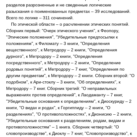
разделов разрозненные и не сведенные логические
разыскания о поименованных предметах – 39 исследований.
Всего по логике – 311 сочинений.
По этической области – о расчленении этических понятий.
Сборник первый: "Очерк этического учения", к Феопору,
"Этические положения", "Убедительные предпосылки к
положениям", к Филомату – 3 книги, "Определения
вещественного", к Метродору – 2 книги, "Определения
дурного", к Метродору – 2 книги, "Определения
посредственного", к Метродору – 2 книги, "Определение
родовых понятий", к Метродору – 7 книг, "Определения по
другим предметам", к Метродору – 2 книги. Сборник второй: "О
подобном", к Ари-стоклу – 3 книги, "Об определениях", к
Метродору – 7 книг. Сборник третий: "О неправильных
выражениях против определений", к Лаодаманту – 7 книг,
"Убедительные основания к определениям", к Диоскуриду – 2
книги, "О видах и родах", к Горгиппиду – 2 книги, "О
разделениях", "О противоположностях", к Дионисию – 2 книги,
"Убедительные основания к разделениям, родам, видам и
противоположностям" – 1 книга. Сборник четвертый: "О
словопроизводстве", к Диоклу – 7 книг, "Словопроизводство", к