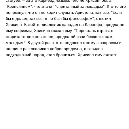
статуей, – за это Карнеад называл его не Хрисиппом, а
"Крипсиппом", что значит "спрятанный за лошадью". Кто-то его
попрекнул, что он не ходит слушать Аристона, как-все. "Если
бы я делал, как все, я не был бы философом", ответил
Хрисипп. Какой-то диалектик нападал на Клеанфа, предлагая
ему софизмы; Хрисипп сказал ему: "Перестань отрывать
старика от дел поважнее, предлагай свои безделки нам,
молодым!" В другой раз кто-то подошел к нему с вопросом и
наедине разговаривал добропорядочно, а завидев
подходивший народ, стал браниться; Хрисипп ему сказал: