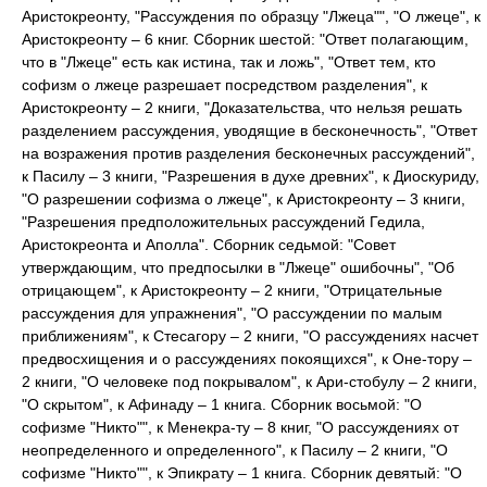
Аристокреонту, "Рассуждения по образцу "Лжеца"", "О лжеце", к
Аристокреонту – 6 книг. Сборник шестой: "Ответ полагающим,
что в "Лжеце" есть как истина, так и ложь", "Ответ тем, кто
софизм о лжеце разрешает посредством разделения", к
Аристокреонту – 2 книги, "Доказательства, что нельзя решать
разделением рассуждения, уводящие в бесконечность", "Ответ
на возражения против разделения бесконечных рассуждений",
к Пасилу – 3 книги, "Разрешения в духе древних", к Диоскуриду,
"О разрешении софизма о лжеце", к Аристокреонту – 3 книги,
"Разрешения предположительных рассуждений Гедила,
Аристокреонта и Аполла". Сборник седьмой: "Совет
утверждающим, что предпосылки в "Лжеце" ошибочны", "Об
отрицающем", к Аристокреонту – 2 книги, "Отрицательные
рассуждения для упражнения", "О рассуждении по малым
приближениям", к Стесагору – 2 книги, "О рассуждениях насчет
предвосхищения и о рассуждениях покоящихся", к Оне-тору –
2 книги, "О человеке под покрывалом", к Ари-стобулу – 2 книги,
"О скрытом", к Афинаду – 1 книга. Сборник восьмой: "О
софизме "Никто"", к Менекра-ту – 8 книг, "О рассуждениях от
неопределенного и определенного", к Пасилу – 2 книги, "О
софизме "Никто"", к Эпикрату – 1 книга. Сборник девятый: "О