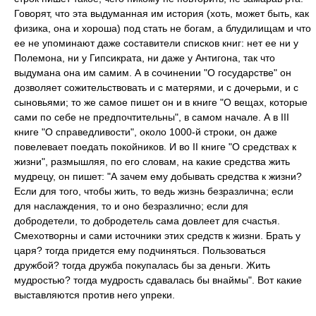
Говорят, что эта выдуманная им история (хоть, может быть, как
физика, она и хороша) под стать не богам, а блудилищам и что
ее не упоминают даже составители списков книг: нет ее ни у
Полемона, ни у Гипсикрата, ни даже у Антигона, так что
выдумана она им самим. А в сочинении "О государстве" он
дозволяет сожительствовать и с матерями, и с дочерьми, и с
сыновьями; то же самое пишет он и в книге "О вещах, которые
сами по себе не предпочтительны", в самом начале. А в III
книге "О справедливости", около 1000-й строки, он даже
повелевает поедать покойников. И во II книге "О средствах к
жизни", размышляя, по его словам, на какие средства жить
мудрецу, он пишет: "А зачем ему добывать средства к жизни?
Если для того, чтобы жить, то ведь жизнь безразлична; если
для наслаждения, то и оно безразлично; если для
добродетели, то добродетель сама довлеет для счастья.
Смехотворны и сами источники этих средств к жизни. Брать у
царя? тогда придется ему подчиняться. Пользоваться
дружбой? тогда дружба покупалась бы за деньги. Жить
мудростью? тогда мудрость сдавалась бы внаймы". Вот какие
выставляются против него упреки.