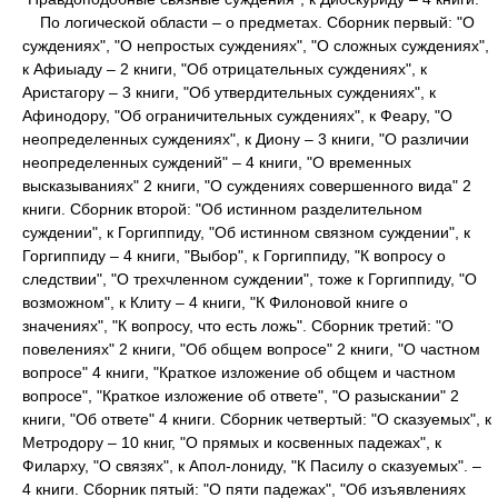
По логической области – о предметах. Сборник первый: "О
суждениях", "О непростых суждениях", "О сложных суждениях",
к Афиыаду – 2 книги, "Об отрицательных суждениях", к
Аристагору – 3 книги, "Об утвердительных суждениях", к
Афинодору, "Об ограничительных суждениях", к Феару, "О
неопределенных суждениях", к Диону – 3 книги, "О различии
неопределенных суждений" – 4 книги, "О временных
высказываниях" 2 книги, "О суждениях совершенного вида" 2
книги. Сборник второй: "Об истинном разделительном
суждении", к Горгиппиду, "Об истинном связном суждении", к
Горгиппиду – 4 книги, "Выбор", к Горгиппиду, "К вопросу о
следствии", "О трехчленном суждении", тоже к Горгиппиду, "О
возможном", к Клиту – 4 книги, "К Филоновой книге о
значениях", "К вопросу, что есть ложь". Сборник третий: "О
повелениях" 2 книги, "Об общем вопросе" 2 книги, "О частном
вопросе" 4 книги, "Краткое изложение об общем и частном
вопросе", "Краткое изложение об ответе", "О разыскании" 2
книги, "Об ответе" 4 книги. Сборник четвертый: "О сказуемых", к
Метродору – 10 книг, "О прямых и косвенных падежах", к
Филарху, "О связях", к Апол-лониду, "К Пасилу о сказуемых". –
4 книги. Сборник пятый: "О пяти падежах", "Об изъявлениях