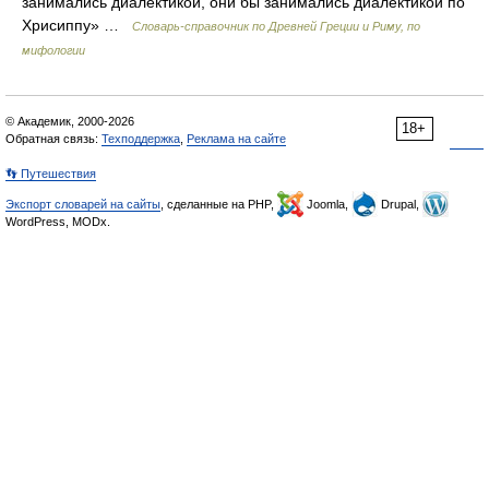
занимались диалектикой, они бы занимались диалектикой по
Хрисиппу» …
Cловарь-справочник по Древней Греции и Риму, по
мифологии
© Академик, 2000-2026
18+
Обратная связь:
Техподдержка
,
Реклама на сайте
👣 Путешествия
Экспорт словарей на сайты
, сделанные на PHP,
Joomla,
Drupal,
WordPress, MODx.