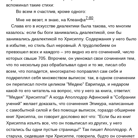
вспоминал такие стихи:
Во всем я счастлив, кроме одного:
7-80
Мне не везет, я знаю, на Клеанфа
.
Слава его в искусстве диалектики была такова, что многим
казалось: если бы боги занимались диалектикой, они бы
занимались диалектикой по Хрисиппу. Содержания у него было
в избытке, но стиль был неровный. А трудолюбием он
превзошел всех и каждого – это видно из его сочинений, число
которых свыше 705. Впрочем, он умножал свои сочинения тем,
что по нескольку раз обрабатывал одно и то же, писал обо
всем, что попадется, многократно поправлял сам себя и
подкреплял себя множеством выписок: так, в одном сочинении
он переписал почти целиком "Медею" Еврипида, и недаром
какой-то его читатель на вопрос, что у него за книга, ответил:
""Медея" Хрисиппа!" А когда Аполлодор Афинский в "Собрании
учений" желает доказать, что сочинения Эпикура, написанные
с самобытной силой и без помощи выписок, гораздо обширнее
книг Хрисиппа, он говорит дословно вот что: "Если бы из книг
Хрисиппа изъять все, что он повыписал из других, у него
остались бы одни пустые страницы!" Так пишет Аполлодор. А
старуха, сидевшая при Хрисиппе, говорила, будто он сочиняет