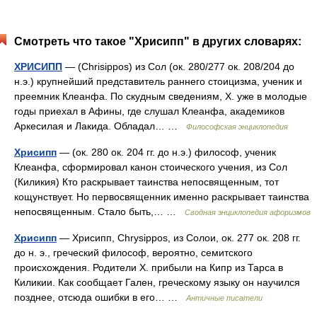
Смотреть что такое "Хрисипп" в других словарях:
ХРИСИПП
— (Chrisippos) из Сол (ок. 280/277 ок. 208/204 до
н.э.) крупнейший представитель раннего стоицизма, ученик и
преемник Клеанфа. По скудным сведениям, X. уже в молодые
годы приехал в Афины, где слушал Клеанфа, академиков
Аркесилая и Лакида. Обладал… …
Философская энциклопедия
Хрисипп
— (ок. 280 ок. 204 гг. до н.э.) философ, ученик
Клеанфа, сформировал канон стоического учения, из Сол
(Киликия) Кто раскрывает таинства непосвященным, тот
кощунствует. Но первосвященник именно раскрывает таинства
непосвященным. Стало быть,… …
Сводная энциклопедия афоризмов
Хрисипп
— Хрисипп, Chrysippos, из Солои, ок. 277 ок. 208 гг.
до н. э., греческий философ, вероятно, семитского
происхождения. Родители Х. прибыли на Кипр из Тарса в
Киликии. Как сообщает Гален, греческому языку он научился
позднее, отсюда ошибки в его… …
Античные писатели