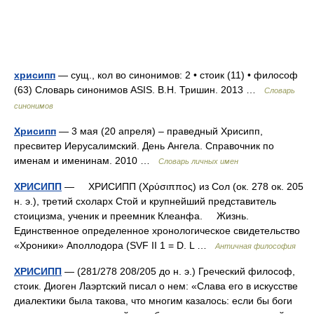
хрисипп
— сущ., кол во синонимов: 2 • стоик (11) • философ
(63) Словарь синонимов ASIS. В.Н. Тришин. 2013 …
Словарь
синонимов
Хрисипп
— 3 мая (20 апреля) – праведный Xрисипп,
пресвитер Иерусалимский. День Ангела. Справочник по
именам и именинам. 2010 …
Словарь личных имен
ХРИСИПП
— ХРИСИПП (Χρύσιππος) из Сол (ок. 278 ок. 205
н. э.), третий схоларх Стой и крупнейший представитель
стоицизма, ученик и преемник Клеанфа. Жизнь.
Единственное определенное хронологическое свидетельство
«Хроники» Аполлодора (SVF II 1 = D. L …
Античная философия
ХРИСИПП
— (281/278 208/205 до н. э.) Греческий философ,
стоик. Диоген Лаэртский писал о нем: «Слава его в искусстве
диалектики была такова, что многим казалось: если бы боги