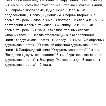
Сосигену и Александру – 5 книг, "О нарушении слога", к Диону
– 4 книги, "О софизме "Куча" применительно к звукам" 3 книги,
"О неправильности речи", к Дионисию, "Необычные
предложения", "Слово", к Дионисию. Сборник второй: "Об
элементах речи и слов" б книг, "О построении слов" 4 книги, "О
построении и элементах слов", к Филиппу – 3 книги, "Об
элементах речи", к Никию, "Об относительных словах".
Сборник третий: "Против отвергающих знаки препинания" – 2
книги, "О двусмысленностях", к Аполлу – 4 книги, "Об образных
двусмысленностях", "О связной образной двусмысленности" 2
книги, "К Панфоидовой книге "О двусмысленностях"" 2 книги,
"Введение к двусмысленностям" 5 книг, "Краткое изложение о
двусмысленностях", к Эпикрату, "Материалы для Введения к
двусмысленностям" – 2 книги.