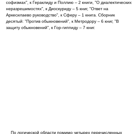
софизмах", к Гераклиду и Поллию – 2 книги, "О диалектических
неразрешимостях", к Диоскуриду – 5 книг, "Ответ на
Аркесилаево руководство", к Сферу – 1 книга. Сборник
десятый: "Против обыкновений", к Метродору – 6 книг, "В
защиту обыкновений", к Гор-гиппиду – 7 книг.
По логической области помимо четырех перечисленных