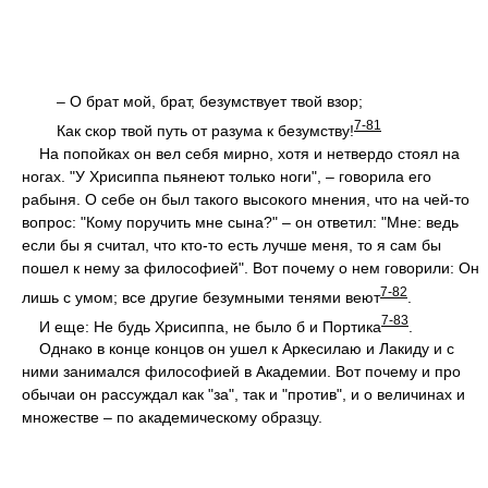
– О брат мой, брат, безумствует твой взор;
7-81
Как скор твой путь от разума к безумству!
На попойках он вел себя мирно, хотя и нетвердо стоял на
ногах. "У Хрисиппа пьянеют только ноги", – говорила его
рабыня. О себе он был такого высокого мнения, что на чей-то
вопрос: "Кому поручить мне сына?" – он ответил: "Мне: ведь
если бы я считал, что кто-то есть лучше меня, то я сам бы
пошел к нему за философией". Вот почему о нем говорили: Он
7-82
лишь с умом; все другие безумными тенями веют
.
7-83
И еще: Не будь Хрисиппа, не было б и Портика
.
Однако в конце концов он ушел к Аркесилаю и Лакиду и с
ними занимался философией в Академии. Вот почему и про
обычаи он рассуждал как "за", так и "против", и о величинах и
множестве – по академическому образцу.