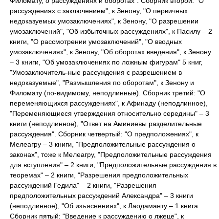
Филомату, о рассуждениях и оборотах". Сборник второй: "О
рассуждениях с заключением", к Зенону, "О первичных
недоказуемых умозаключениях", к Зенону, "О разрешении
умозаключений", "Об избыточных рассуждениях", к Пасилу – 2
книги, "О рассмотрении умозаключений", "О вводных
умозаключениях", к Зенону, "Об оборотах введения", к Зенону
– 3 книги, "Об умозаключениях по ложным фигурам" 5 книг,
"Умозаключитель-ные рассуждения с разрешением в
недоказуемые", "Размышления по оборотам", к Зенону и
Филомату (по-видимому, неподлинные). Сборник третий: "О
переменяющихся рассуждениях", к Афинаду (неподлинное),
"Переменяющиеся утверждения относительно середины" – 3
книги (неподлинное), "Ответ на Аминиевы разделительные
рассуждения". Сборник четвертый: "О предположениях", к
Мелеагру – 3 книги, "Предположительные рассуждения о
законах", тоже к Мелеагру, "Предположительные рассуждения
для вступления" – 2 книги, "Предположительные рассуждения в
теоремах" – 2 книги, "Разрешения предположительных
рассуждений Гедила" – 2 книги, "Разрешения
предположительных рассуждений Александра" – 3 книги
(неподлинное), "Об изъяснениях", к Лаодаманту – 1 книга.
Сборник пятый: "Введение к рассуждению о лжеце", к