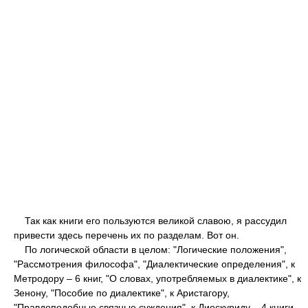
Так как книги его пользуются великой славою, я рассудил
привести здесь перечень их по разделам. Вот он.
По логической области в целом: "Логические положения",
"Рассмотрения философа", "Диалектические определения", к
Метродору – 6 книг, "О словах, употребляемых в диалектике", к
Зенону, "Пособие по диалектике", к Аристагору,
"Правдоподобные связные суждения", к Диоскуриду – 4 книги.