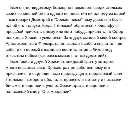
Был он, по-видимому, безмерно надменен: среди стольких
своих сочинений он ни одного не посвятил ни одному из царей,
– как говорит Деметрий в "Соименниках", ему довольно было
одной его старухи. Когда Птолемей обратился к Клеанфу с
просьбой приехать к нему или кого-нибудь прислать, то Сфер
поехал, а Хрисипп уклонился. Зато двух сыновей своей сестры,
Аристокреонта и Филократа, он вызвал к себе и воспитал при
себе; и он первый отважился вести занятия в Ликее под
открытым небом (как рассказывает тот же Деметрий).
Был также и другой Хрисипп, книдский врач, у которого
много позаимствовал Эрасистрат, по собственному его
признанию; и еще один, сын предыдущего, придворный врач
Птолемея, которого оболгали, привлекли к ответу и наказали
бичами; и еще один, ученик Эрасистрата, и еще один,
написавший книгу "О земледелии".