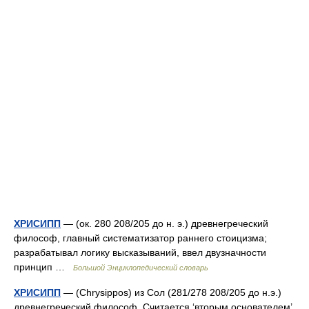
ХРИСИПП
— (ок. 280 208/205 до н. э.) древнегреческий
философ, главный систематизатор раннего стоицизма;
разрабатывал логику высказываний, ввел двузначности
принцип …
Большой Энциклопедический словарь
ХРИСИПП
— (Chrysippos) из Сол (281/278 208/205 до н.э.)
древнегреческий философ. Считается ‘вторым основателем’